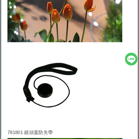
781801 鏡頭蓋防失帶