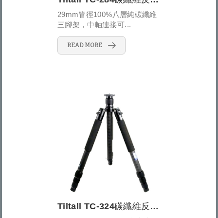
29mm管徑100%八層純碳纖維
三腳架，中軸連接可...
READ MORE
Tiltall TC-324碳纖維反折式四節三腳架