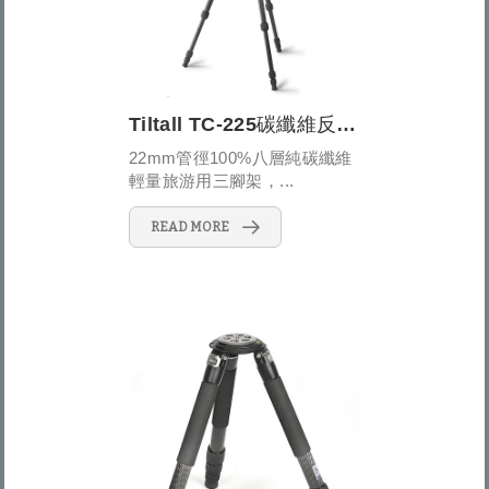
Tiltall TC-225碳纖維反折式五節三腳架
22mm管徑100%八層純碳纖維
輕量旅游用三腳架，...
READ MORE