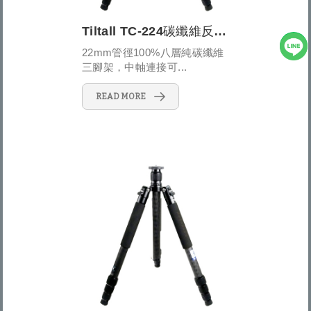
Tiltall TC-224碳纖維反折式四節三腳架
22mm管徑100%八層純碳纖維
三腳架，中軸連接可...
READ MORE