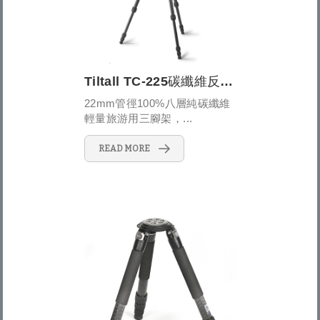
Tiltall TC-225碳纖維反折式五節三腳架
22mm管徑100%八層純碳纖維
輕量旅游用三腳架，...
READ MORE