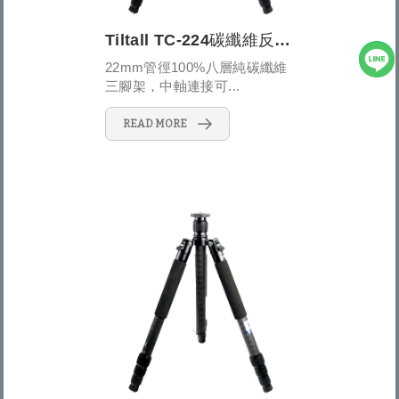
Tiltall TC-224碳纖維反折式四節三腳架
22mm管徑100%八層純碳纖維
三腳架，中軸連接可...
READ MORE