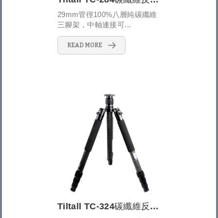
29mm管徑100%八層純碳纖維
三腳架，中軸連接可...
READ MORE
Tiltall TC-324碳纖維反折式四節三腳架