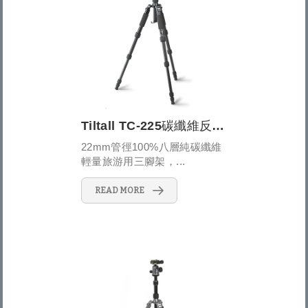
Tiltall TC-225碳纖維反折式五節三腳架
22mm管徑100%八層純碳纖維
輕量旅游用三腳架，...
READ MORE