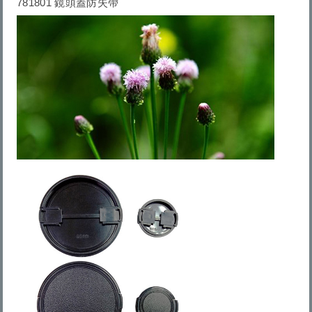
781801 鏡頭蓋防失帶