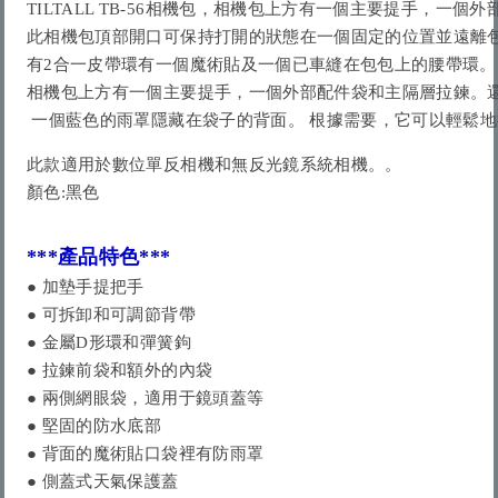
TILTALL TB-56
相機包，
此相機包頂部開口可保持打開的狀態在一個固定的位置並遠離包
有
相機包上方有一個主要提手，一個外部配件袋和主隔層拉鍊。
此款適用於
數位單反相機和無反光鏡系統相機。
。
***產品特色***
● 加墊手提把手

● 可拆卸和可調節背帶

● 金屬D形環和彈簧鉤

● 拉鍊前袋和額外的內袋

● 兩側網眼袋，適用于鏡頭蓋等

● 堅固的防水底部 

● 背面的魔術貼口袋裡有防雨罩

● 側蓋式天氣保護蓋
